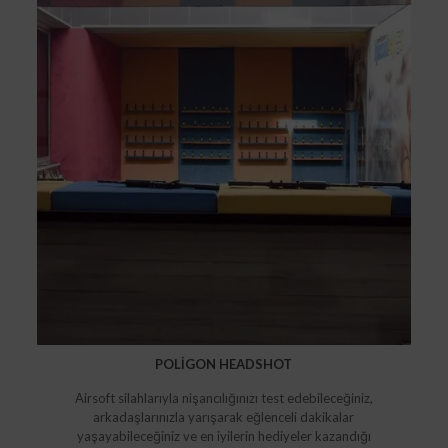
POLİGON HEADSHOT
Airsoft silahlarıyla nişancılığınızı test edebileceğiniz,
arkadaşlarınızla yarışarak eğlenceli dakikalar
yaşayabileceğiniz ve en iyilerin hediyeler kazandığı